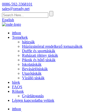
0086-592-3368101
sales@oready.net
English
itthon
Termékek
hátizsák
Húzózsinórral rendelkező tornazsákok
Duffle és sporttáskák
Ruházati öltöny táskák
Piknik és hűtő táskák
Iskolatáskák
Bevásárlótáskák
Utazótáskák
Vízálló táskák
hírek
FAQS
Rólunk
Gyárlátogatás
Lépjen kapcsolatba velünk
itthon