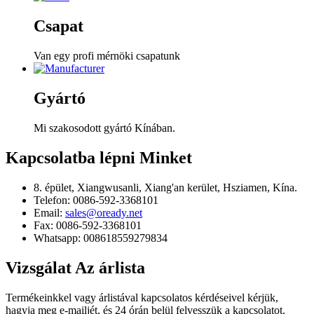
Csapat
Van egy profi mérnöki csapatunk
Gyártó
Mi szakosodott gyártó Kínában.
Kapcsolatba lépni
Minket
8. épület, Xiangwusanli, Xiang'an kerület, Hsziamen, Kína.
Telefon: 0086-592-3368101
Email:
sales@oready.net
Fax: 0086-592-3368101
Whatsapp: 008618559279834
Vizsgálat
Az árlista
Termékeinkkel vagy árlistával kapcsolatos kérdéseivel kérjük,
hagyja meg e-mailjét, és 24 órán belül felvesszük a kapcsolatot.