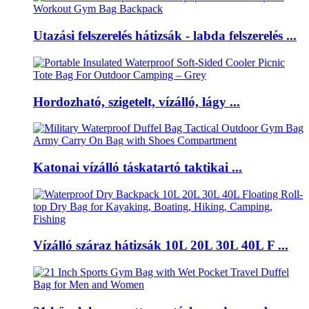
Utazási felszerelés hátizsák - labda felszerelés ...
Hordozható, szigetelt, vízálló, lágy ...
Katonai vízálló táskatartó taktikai ...
Vízálló száraz hátizsák 10L 20L 30L 40L F ...