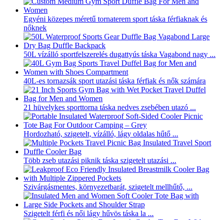
Egyéni közepes méretű tornaterem sport táska férfiaknak és
nőknek
50L vízálló sportfelszerelés dugattyús táska Vagabond nagy ...
40L-es tornazsák sport utazási táska férfiak és nők számára
21 hüvelykes sporttorna táska nedves zsebében utazó ...
Hordozható, szigetelt, vízálló, lágy oldalas hűtő ...
Több zseb utazási piknik táska szigetelt utazási ...
Szivárgásmentes, környezetbarát, szigetelt mellhűtő, ...
Szigetelt férfi és női lágy hűvös táska la ...