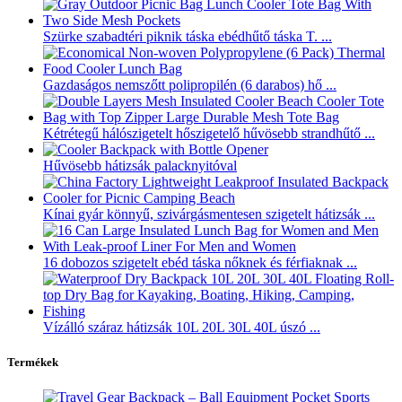
Szürke szabadtéri piknik táska ebédhűtő táska T. ...
Gazdaságos nemszőtt polipropilén (6 darabos) hő ...
Kétrétegű hálószigetelt hőszigetelő hűvösebb strandhűtő ...
Hűvösebb hátizsák palacknyitóval
Kínai gyár könnyű, szivárgásmentesen szigetelt hátizsák ...
16 dobozos szigetelt ebéd táska nőknek és férfiaknak ...
Vízálló száraz hátizsák 10L 20L 30L 40L úszó ...
Termékek