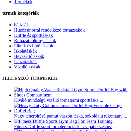
Termékek
termék kategóriák
hátizsák
Húzózsinórral rendelkező tornazsákok
Duffle és sporttáskák
Ruházati öltöny táskák
Piknik és hűtő táskák
Iskolatáskák
Bevásárlótáskák
Utazótáskák
Vízálló táskák
JELLEMZŐ TERMÉKEK
Kiváló minőségű vízálló tornatermi sporttáska ...
Nagy teherbírású pamut vászon táska, sokoldalú rakomány ...
Fitness Duffle sport tornaterem táska csapat edzéshez