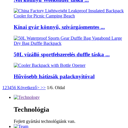
Kínai gyár könnyű, szivárgásmentes ...
50L vízálló sportfelszerelés duffle táska ...
Hűvösebb hátizsák palacknyitóval
1
2
3
4
5
6
Következő>
>>
1/6. Oldal
Technológia
Fejlett gyártási technológiánk van.