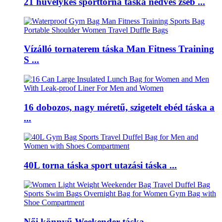
21 hüvelykes sporttorna táska nedves zseb ...
Vízálló tornaterem táska Man Fitness Training
S ...
16 dobozos, nagy méretű, szigetelt ebéd táska a
...
40L torna táska sport utazási táska ...
Női könnyű Weekender táska ...